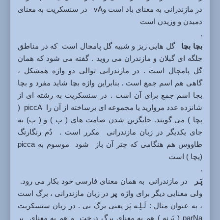
در مازندرانی به معنای باد است وvA در سنسکریت به معنای
دمیدن و وزیدن است
.
بچا بچا
گل هایی ریز و شبیه گل پامچال است که در مناطق
جلگه ای گبلان و مازندران می روید . گفته می شود که همان
گل پامچال است . در مازندرانی توالی دو واژه همشکل ،
گاهی هم اسم جمع است . بنابراین واژه بچا شاید مفرد و بچا
بچا اسم جمع برای آن است . در سنسکریت به رشته ای از
شانزده عدد مروارید یا مجموعه ای برساخته از آن را piccA (
پچا ) می گویند. جایگزین شدن صامت های ( ب ) و ( پ) به
جای یکدیگر در زبان مازندرانی مکرر است . دُم رنگارنگ
طاووس هم هنگامی که چتر آن باز شود موسوم به picca
(پچا ) است
.
پَـر
در مازندرانی به همان معنای فارسی خود بکار می رود.
ولی معنایی دیگر برای واژه
پر
در زبان مازندرانی ، برگ است
، به عنوان مثال : لَـلِـه پَر یعنی برگ نی . در زبان سنسکریت
parNa ( پَرنه ) هم به معنای برگ درخت و هم به معنای پر