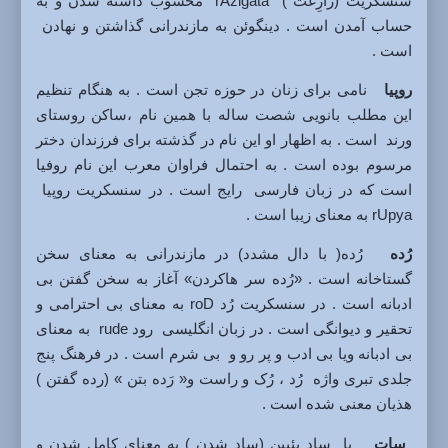
سنسکریت (رازِغت ) rAzigata محسوب داشته شدن و به
حساب آمدن است . دینگوئن به مازندرانی گذاشتن و نهادن
است .
روپیا
نامی برای زنان در حوزه تجن است . به هنگام تنظیم
این مطلب بانویی شصت ساله با همین نام ،ساکن روستای
ورند است . به اظهار او این نام در گذشته برای فرزندان دختر
مرسوم بوده است . به احتمال فراوان معرب این نام روفیا
است که در زبان فارسی رایج است . در سنسکریت روپیا
rUpya به معنای زیبا است .
رُده
رُده( با دال مشدد) در مازندرانی به معنای سخن
گستاخانه است . «رُده سر هاکردن» آغاز به سخن گفتن بی
ادبانه است . در سنسکریت رُد roD به معنای بی احترامی و
تحقیر و دیوانگی است . در زبان انگلیسی رود rude به معنای
بی ادبانه ویا بی ادب و پر رو و بی شرم است . در فرهنگ پنج
جلدی تبری واژه رُد ، رُک و راست و« رَده بتن » (رده گفتن )
هذیان معنی شده است .
سات
یا ساد بئیین (ساد شدن ) به معنای کامل شدن و