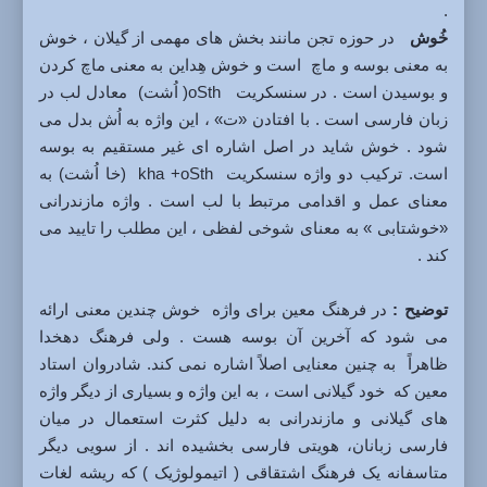
.
خُوش
در حوزه تجن مانند بخش های مهمی از گیلان ، خوش
به معنی بوسه و ماچ است و خوش هِداین به معنی ماچ کردن
و بوسیدن است . در سنسکریت oSth( اُشت) معادل لب در
زبان فارسی است . با افتادن «ت» ، این واژه به اُش بدل می
شود . خوش شاید در اصل اشاره ای غیر مستقیم به بوسه
است. ترکیب دو واژه سنسکریت kha +oSth (خا اُشت) به
معنای عمل و اقدامی مرتبط با لب است . واژه مازندرانی
«خوشتابی » به معنای شوخی لفظی ، این مطلب را تایید می
کند .
توضیح :
در فرهنگ معین برای واژه خوش چندین معنی ارائه
می شود که آخرین آن بوسه هست . ولی فرهنگ دهخدا
ظاهراً به چنین معنایی اصلاً اشاره نمی کند. شادروان استاد
معین که خود گیلانی است ، به این واژه و بسیاری از دیگر واژه
های گیلانی و مازندرانی به دلیل کثرت استعمال در میان
فارسی زبانان، هویتی فارسی بخشیده اند . از سویی دیگر
متاسفانه یک فرهنگ اشتقاقی ( اتیمولوژیک ) که ریشه لغات