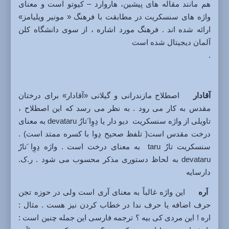
هم مانند مقاله های پیشین، هاروارد – کیوتو است و معنای
واژه های سنسکریت در مطابقت با فرهنگ « مونیر ویلیامز»
ارائه شده اند . فرهنگ مورد اشاره ، از سوی دانشگاه کلن
آلمان دیجیتال شده است
.
آقادار
اصطلاح مازندرانی و گیلانی «آقادار» برای درختان
مقدس به کار می رود . به نظر می رسد که این اصطلاح ،
تاویلی از واژه سنسکریت دیو دار یا دِوِا َتارُ devataru به معنای
درخت مقدس است( تلفظ صحیح دِوا با کسره ممتد است) .
سنسکریت تارُ taru به معنای درخت است . واژه دِوِا َتارُ
devataru به لحاظ دستوری مذکر محسوب می شود . ر.ک.
دارسایه
اَره
این واژه غالباً به معنای آری است ولی در حوزه تجن
حرف اضافه یا حرف ندا در خطاب کردن نیز هست . مثال :
اره ! این مردی کی بیه ؟ ترجمه فارسی این جمله چنین است :