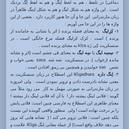
دماغی) در تلفظ ، هم به لفظ لِنگ و هم به لفظ لِگ نزدیک
است . این واژه هم به شکل لیگ و هم به شکل لینگ ظاهراً در
زبان مازندرانی این جا و آن جا هنوز کاربرد دارد . بعضی از این
واژه ها را در این جا می آوریم :
۱- کِزِلیگ
به معنای فضله پرنده ( اثر یا نشانی به جامانده از
پرنده ) است . کرک کزلیگ فضله مرغ خانگی است . در
سنسکریت کِی زَه kIza به معنای پرنده است .
۲-
سِسِه لیگ
یا
سِه لیگ
به معنای قی چشم است (اثر و نشانه
مانده ازخواب ). در سنسکریت سَه سَه sasa یعنی خواب و
سَس sas خوابیدن و همچنین بی رمق افتادن است .
۳-
لِنگ داره
liGgadhara این اصطلاح در زبان سنسکریت به
معنی نشانه نادرست دادن و تزویر نمودن است . ولی امروزه
در زبان مازندرانی به صورتی مهمل به کار می رود مثلاً می
گویند : فلانی لینگِ بیشته دار ! یا آن که فلانی لینگِ دار بیشته !
معنای ظاهری این اصطلاح به فارسی چنین است: فلانی پایش
را بر درخت نهاده است ! ولی منظور واقعی گوینده این نیست
بلکه چنین است : فلانی تزویر می کند ! ( نشانه هایی که بروز
می دهد خلاف واقع است!) از جمله معانی لِنگ liGga علامت و