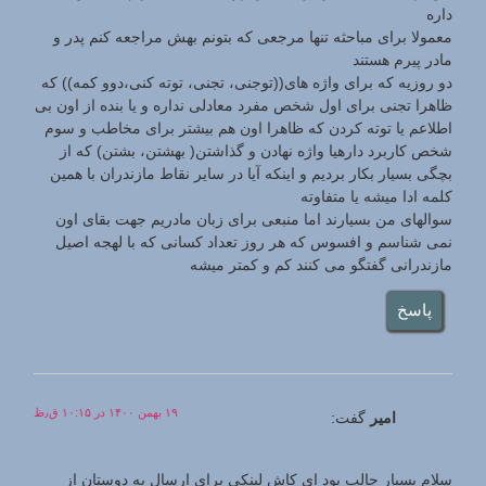
داره
معمولا برای مباحثه تنها مرجعی که بتونم بهش مراجعه کنم پدر و
مادر پیرم هستند
دو روزیه که برای واژه های((توجنی، تجنی، توته کنی،دوو کمه)) که
ظاهرا تجنی برای اول شخص مفرد معادلی نداره و یا بنده از اون بی
اطلاعم یا توته کردن که ظاهرا اون هم بیشتر برای مخاطب و سوم
شخص کاربرد دارهیا واژه نهادن و گذاشتن( بهشتن، بشتن) که از
بچگی بسیار بکار بردیم و اینکه آیا در سایر نقاط مازندران با همین
کلمه ادا میشه یا متفاوته
سوالهای من بسیارند اما منبعی برای زبان مادریم جهت بقای اون
نمی شناسم و افسوس که هر روز تعداد کسانی که با لهجه اصیل
مازندرانی گفتگو می کنند کم و کمتر میشه
پاسخ
۱۹ بهمن ۱۴۰۰ در ۱۰:۱۵ ق٫ظ
امیر
گفت:
سلام بسیار حالب بود ای کاش لینکی برای ارسال به دوستان از