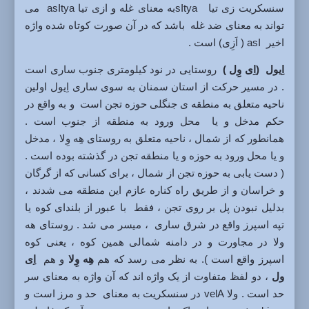
سنسکریت زی تیا sItyaبه معنای غله و ازی تیا asItya می
تواند به معنای ضد غله باشد که در آن صورت کوتاه شده واژه
اخیر asI ( اَزِی) است .
اِیول (اِی وِِل )
روستایی در نود کیلومتری جنوب ساری است
. در مسیر حرکت از استان سمنان به سوی ساری اِیول اولین
ناحیه متعلق به منطقه ی جنگلی حوزه تجن است و به واقع در
حکم مدخل و یا محل ورود به منطقه از جنوب است .
همانطور که از شمال ، ناحیه متعلق به روستای هِه وِلا ، مدخل
و یا محل ورود به حوزه و یا منطقه تجن در گذشته بوده است .
( دست یابی به حوزه تجن از شمال ، برای کسانی که از گرگان
و خراسان و از طریق راه کناره عازم این منطقه می شدند ،
بدلیل نبودن پل بر روی تجن ، فقط با عبور از بلندای کوه یا
تپه اسپرز واقع در شرق ساری ، میسر می شد . روستای هه
ولا در مجاورت و در دامنه شمالی همین کوه ، یعنی کوه
اسپرز واقع است ). به نظر می رسد که هم
هِه وِلا
و هم
اِی
ول
، دو لفظ متفاوت از یک واژه اند که آن واژه به معنای سر
حد است . ولا velA در سنسکریت به معنای حد و مرز است و