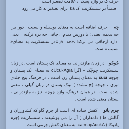
حرف ک در واژه پسک ، علامت تصغیر است
. ضمناً در سنسکریت ک ka برای تصغیر به کار می رود
.
جِِه
حرف اضافه است به معنای بوسیله و بسبب . دور بین
جه بدیمه یعنی : با دوربین دیدم . چاقی جه دره ترکنه یعنی
:دارد ازچاقی می ترکد! .«جه ja »در سنسکریت به معنای«
بسبب »است
.
جُوجُو
در زبان مازندرانی به معنای نک پستان است .در زبان
سنسکریت چوچُک – اگرا cUcukAgra به معنای نک پستان و
چوچه
cuci
به معنای پستان زن است . در فرهنگ پنج جلدی
تبری ، چوچه (چ مشدد ) نوک پستان در زبان گیلی ، معنی
شده است . در همان فرهنگ، واژه چوچه نیز به مازندرانی ،
پستان معنی شده است .
چرم پاتو
کفش ساده ای است از چرم گاو که کشاورزان و
گالش ها ( دامداران ) آن را می پوشیدند . سنسکریت (چرم
پادوکا ) carmapAdukA به معنای کفش چرمی است