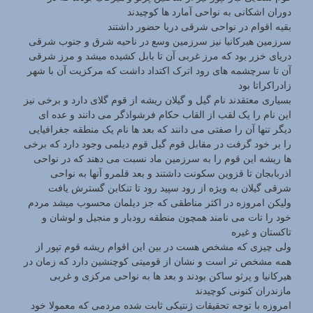
دوران اشکانی به نواحی آمارد ها کوچیدند
بقیه اقوام در نواحی شرقی دریا حضور داشتند
سرزمین هیرکانیا نیز سرزمین وسع در ناحیه شرق و جنوب شرقی
دریای خزر بود که مرز غربی آن تا بابل کشیده میشد و مرز شرقی
آن تا سرچشمه های رود اترک اکتداد داشت که مرکزیت آن با شهر
زادراکراتا بود
بسیاری معتقدند نام گیل و گیلان ریشه از قوم گلای دارد و برخی نیز
این نام را یک لقب از القاب حکام فرشواذگر می دانند و عده ای
دیگر تنها آن را صفتی می دانند که بعد ها نام یک منطقه جغرافیایی
را بر خود گرفت در مقابل قوم گیل قوم دیلمی وجود دارد که برخی
ها ریشه این قوم را به سرزمین ماد نسبت می دهند که در نواحی
اذربابجان تا قزوین سکونت داشتند و بعد قلمرو آنها به نواحی
شرقی گیلان به ویژه از رود سپید رود تا تنکابن گسترش یافت
ولیکن امروزه در اکثر مناطقی که جز دیلمان محسوب میشد مردم
خود را تات می نامند همچون منطقه رودبار و منجیل و لوشان و
تاکستان و غیره
ولی چیزی که مشخص هست در بین این اقوام ریشه قوم تپور از
همه مشخص تر است و نشان از قومیتی کوچنشین دارد که زمان در
هیرکانیا و پرثو ساکن بودند و بعد ها به نواحی مرکزی و غربی
مازندران کنونی کوچیدند
امروزه با توجه تحقیقات ژنتیکی ثابت شده مردمی که معمولا خود