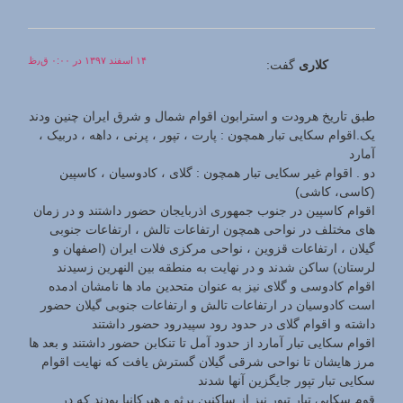
۱۴ اسفند ۱۳۹۷ در ۰:۰۰ ق٫ظ
کلاری
گفت:
طبق تاریخ هرودت و استرابون اقوام شمال و شرق ایران چنین ودند
یک.اقوام سکایی تبار همچون : پارت ، تپور ، پرنی ، داهه ، دربیک ،
آمارد
دو . اقوام غیر سکایی تبار همچون : گلای ، کادوسیان ، کاسپین
(کاسی، کاشی)
اقوام کاسپین در جنوب جمهوری اذربایجان حضور داشتند و در زمان
های مختلف در نواحی همچون ارتفاعات تالش ، ارتفاعات جنوبی
گیلان ، ارتفاعات قزوین ، نواحی مرکزی فلات ایران (اصفهان و
لرستان) ساکن شدند و در نهایت به منطقه بین النهرین زسیدند
اقوام کادوسی و گلای نیز به عنوان متحدین ماد ها نامشان ادمده
است کادوسیان در ارتفاعات تالش و ارتفاعات جنوبی گیلان حضور
داشته و اقوام گلای در حدود رود سپیدرود حضور داشتند
اقوام سکایی تبار آمارد از حدود آمل تا تنکابن حضور داشتند و بعد ها
مرز هایشان تا نواحی شرقی گیلان گسترش یافت که نهایت اقوام
سکایی تبار تپور جایگزین آنها شدند
قوم سکایی تبار تپور نیز از ساکنین پرثو و هیرکانیا بودند که در