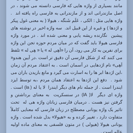
مانند بسیاری از واژه هایی که فارسی دانسته می شوند ، در
اصل مازندرانی اند و از مازندرانی به فارسی راه یافته اند .
واژه هایی مثل : الکی ، عَلَم شَنگه ، هیولا ( به معنی غول پیکر
و اژدها ) و غیره از این قبیل اند. سه واژه اخیر در نوشته های
پیشین نگارنده ریشه یابی و معنی شده اند . در مورد واژه
فارسی هیولا باید گفت که در میان مردم حوزه تجن این واژه
برای نفرین به کار می رود، آن را «اَهِی له » یا « هِی له » تلفظ
می کنند که از شکل فارسی آن دقیق تر است .در آیین هندو«
اَهِی» نام اژدهایی در آسمان است . به اعتقاد مردم آن زمان
،این اژدها ابر ها را به اسارت می گیرد و مانع باریدن باران می
شود . دفع این اژدها به اعتقاد همان مردم ،به توسط ایزد
ایندرا است . از جمله نام های دیگر ایندرا لا یا له ( la) است .
واژه ای دیگر لا( lA) در سنسکریت به معنای برداشتن و
گرفتن نیز هست . درمیان فارسی زبانان واژه هی له تحت
تاثیر یک واژه یونانی مصطلح در زبان فارسی که معنایی کاملاً
متفاوت دارد ، تغییر کرده و به «هیولا» بدل شده است . واژه
یونانی هیولا (هیولی ) در متون فلسفی به معنای ماده اولیه
عالم است .