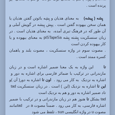
پرنده است .
پِشه ( پِیشه)
به معنای هذیان و پِشِه بائوتن گفتن هذیان یا
همان سخن بیهوده گفتن است . پیِش پِیشه در گویش آملی و
آن طور که در فرهنگ تبری آمده، به معنای هذیان است . در
زبان سنسکریت پِِشته پِشه piSTapeSa به معنای بیهوده و یا
کار بیهوده کردن است
. مصوت سوم در واژه سنسکریت ، مصوت بلند و یاهمان
کسره ممتد است .
تا
این واژه به یک معنا ضمیر اشاره است و در زبان
مازندرانی در ترکیب با ضمائر فارسی برای اشاره به دور و
اشاره به نزدیک به کار می رود .
اون تا
اشاره به دور( آن )و
این تا
اشاره به نزدیک (این ) است . در زبان سنسکریت tad
تاد ضمیر اشاره به دور و هم به نزدیک است
tad بشکل
تا
هنوز هم در زبان مازندرانی و در ترکیب با ضمیر
اشاره فارسی، به کار می رود . ضمناً مصوت a در tadمانند
مصوت u در واژه انگلیسی sun ، تلفظ می شود