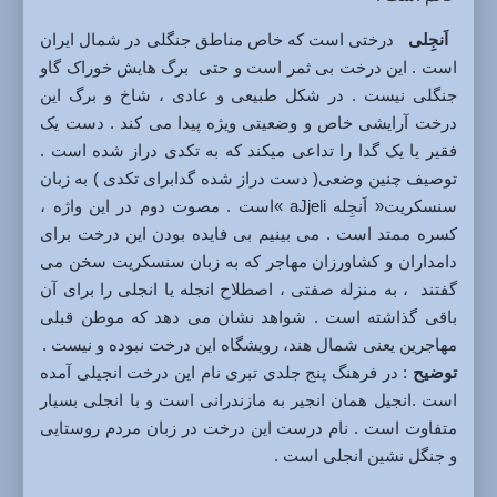
اَنجِلی
درختی است که خاص مناطق جنگلی در شمال ایران
است . این درخت بی ثمر است و حتی برگ هایش خوراک گاو
جنگلی نیست . در شکل طبیعی و عادی ، شاخ و برگ این
درخت آرایشی خاص و وضعیتی ویژه پیدا می کند . دست یک
فقیر یا یک گدا را تداعی میکند که به تکدی دراز شده است .
توصیف چنین وضعی( دست دراز شده گدابرای تکدی ) به زبان
سنسکریت« اَنجِله aJjeli »است . مصوت دوم در این واژه ،
کسره ممتد است . می بینیم بی فایده بودن این درخت برای
دامداران و کشاورزان مهاجر که به زبان سنسکریت سخن می
گفتند ، به منزله صفتی ، اصطلاح انجله یا انجلی را برای آن
باقی گذاشته است . شواهد نشان می دهد که موطن قبلی
مهاجرین یعنی شمال هند، رویشگاه این درخت نبوده و نیست .
توضیح
: در فرهنگ پنج جلدی تبری نام این درخت انجیلی آمده
است .انجیل همان انجیر به مازندرانی است و با انجلی بسیار
متفاوت است . نام درست این درخت در زبان مردم روستایی
و جنگل نشین انجلی است .