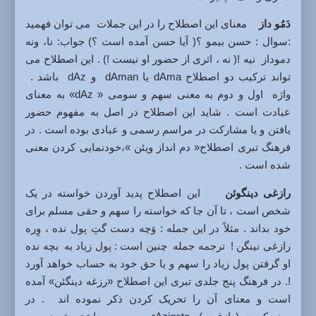
دَمُو داز
معنای این اصطلاح را در این جملات می توان فهمید
:سوال : حسن بیمو ؟( آیا حسن آمده است ؟) جواب: نا، ونه
دموداز نیه !( نه ، اثری از حضور او نیست !) . این اصطلاح می
تواند ترکیب دو اصطلاح dAma یا dAman و dAz باشد .
واژه اول و دوم به معنی سهم و سومی « dAz» به معنای
عبادت است . شاید این اصطلاح در اصل به مفهوم حضور
یافتن و یا مشارکت در مراسم رسمی و عبادی بوده است . در
فرهنگ تبری اصطلاح« دم انداز ویئن »،خودنمایی کردن معنی
شده است .
رازغی دینگوئن
این اصطلاح پدید آوردن خواسته در یک
شخص است ، تا آن جا که خواسته را سهم و حقی مسلم برای
خود بداند . مثلاً در این جمله : وَچه دست گتِ پول نده ، وِره
رازغی نینگن ! ترجمه جمله چنین است : پول زیاد به بچه نده
او گرفتن پول زیاد را سهم و یا حق خود به حساب خواهد آورد
!. در فرهنگ پنج جلدی تبری این اصطلاح «رزغه دینگئن» آمده
است و معنای آن را تحریک کردن ذکر نموده اند . در