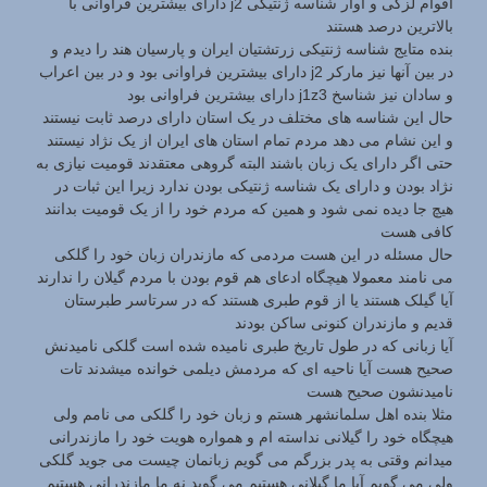
اقوام لزگی و آوار شناسه ژنتیکی j2 دارای بیشترین فراوانی با
بالاترین درصد هستند
بنده متایج شناسه ژنتیکی زرتشتیان ایران و پارسیان هند را دیدم و
در بین آنها نیز مارکر j2 دارای بیشترین فراوانی بود و در بین اعراب
و سادان نیز شناسخ j1z3 دارای بیشترین فراوانی بود
حال این شناسه های مختلف در یک استان دارای درصد ثابت نیستند
و این نشام می دهد مردم تمام استان های ایران از یک نژاد نیستند
حتی اگر دارای یک زبان باشند البته گروهی معتقدند قومیت نیازی به
نژاد بودن و دارای یک شناسه ژنتیکی بودن ندارد زیرا این ثبات در
هیچ جا دیده نمی شود و همین که مردم خود را از یک قومیت بدانند
کافی هست
حال مسئله در این هست مردمی که مازندران زبان خود را گلکی
می نامند معمولا هیچگاه ادعای هم قوم بودن با مردم گیلان را ندارند
آیا گیلک هستند یا از قوم طبری هستند که در سرتاسر طبرستان
قدیم و مازندران کنونی ساکن بودند
آیا زبانی که در طول تاریخ طبری نامیده شده است گلکی نامیدنش
صحیح هست آیا ناحیه ای که مردمش دیلمی خوانده میشدند تات
نامیدنشون صحیح هست
مثلا بنده اهل سلمانشهر هستم و زبان خود را گلکی می نامم ولی
هیچگاه خود را گیلانی نداسته ام و همواره هویت خود را مازندرانی
میدانم وقتی به پدر بزرگم می گویم زبانمان چیست می جوید گلکی
ولی می گویم آیا ما گیلانی هستیم می گوید نه ما مازندرانی هستیم