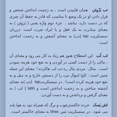
.
تب بَزُوئن
همان قاپیدن است ، به زحمت انداختن شخص و
قرار دادن او در یک وضع نا مناسب که قادر به حفظ آن چیزی
که در دست دارد، نباشد . جزء دوم واژه یعنی ( بَزوئن ) به
معنای مبادرت به یک فعل و یا ایراد ضرب است .درزبان
سنسکریت tap (تپ) به معنای آشفتن و به زحمت انداختن
است
.
تَب لَب
این اصطلاح هنوز هم زیاد به کار می رود و معنای آن
، مالی را از دست کسی در آوردن و به نفع خود هزینه نمودن
است . مثال : مردی مال ره تب لب هاکرده ! معنای این جمله
چنین است : (او) اموال مرد را از دستش خارج و به میل و به
نفع خود هزینه کرده است! . در سنسکریتtap (تپ )به معنای
آشفته ساختن و به زحمت انداختن است و labh ( لب ) به
معنای گرفتن و برداشتن و به دست آوردن .
تَش پَسک
خرده حاکسترچوب و برگ که همراه دود به هوا بلند
می شود . در سنسکریت بَس bhas به معنای خاکستر است .