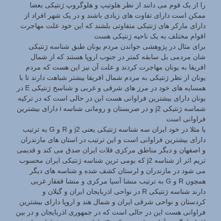
را از یک قوم می دانند از نظر هلوتیپ و هلوگروپ ژنتیکی بعضا
ممکن است دارای تفاوت های زیادی باشند و در یک شهر افراد از
دارای مارکر های ژنتیکی متفاوتی بلشند که این خود علت مهاجرت
اقوام مختلف به یک ناحیه ژنتیکی هست
برای مثال در پژوهشی خواندن مردم یونان طبق شناسه ژنتیکی
شان مردمی بل سابقه کمتر در جنوب اروپا هستند که از شمال
افریقا به یونان مهاجرت کردند و علت آن نیز این هست که مردم
یونان از نظر ژنتیکی به مردم شمال افریقا بیشتر شباهت دارند تا با
همسایه های خود در مرز های شرقی و غربی و شناسخ ژنتیکی E در
یونان دارای بیشترین فراوانی هست این در حالی است که در ترکیه
شماسه ژنتیکی j2 و در صربستان و رومانی شناسه i دارای بیشترین
فراوانی است
یا مثلا در خود ایران سه شناسه ژنتیکی یعنی j2 و R و G به ترتیب
دارای بیشترین فراوانی است و این ترتیب در استان های مازندران
و اصفهان و دیگر مناطق مرکزی فلات ایران صدق می کند و قدیمی
تریم اثر از شناسه j2 که بومی ترین شناسه ژنتیکی ایران محسوب
می شود در مازندران و لرستان کشف شده و شناسه های دیگر
همچون R و G به ترتیب منشا آسیا مرکزی و منشا قفقاز غربی
دارند شناسه ژنتیکی R در نواحی اذربایجان ایران و گیلان و
کردستان و نواحی شرقی ایران و شمال هند و اروپا دارای بیشترین
فراوانی هست این در حالی است که در جمهوری اذربایجان و در بین