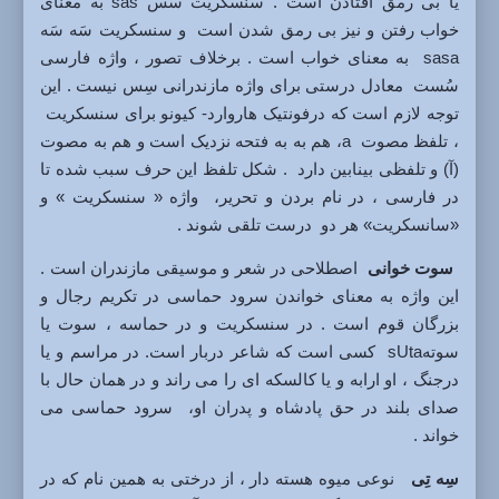
یا بی رمق افتادن است . سنسکریت سَس sas به معنای
خواب رفتن و نیز بی رمق شدن است و سنسکریت سَه سَه
sasa به معنای خواب است . برخلاف تصور ، واژه فارسی
سُست معادل درستی برای واژه مازندرانی سِس نیست . این
توجه لازم است که درفونتیک هاروارد- کیونو برای سنسکریت
، تلفظ مصوت a، هم به به فتحه نزدیک است و هم به مصوت
(آ) و تلفظی بینابین دارد . شکل تلفظ این حرف سبب شده تا
در فارسی ، در نام بردن و تحریر، واژه « سنسکریت » و
«سانسکریت» هر دو درست تلقی شوند .
سوت خوانی
اصطلاحی در شعر و موسیقی مازندران است .
این واژه به معنای خواندن سرود حماسی در تکریم رجال و
بزرگان قوم است . در سنسکریت و در حماسه ، سوت یا
سوتهsUta کسی است که شاعر دربار است. در مراسم و یا
درجنگ ، او ارابه و یا کالسکه ای را می راند و در همان حال با
صدای بلند در حق پادشاه و پدران او، سرود حماسی می
خواند .
سِه تِی
نوعی میوه هسته دار ، از درختی به همین نام که در