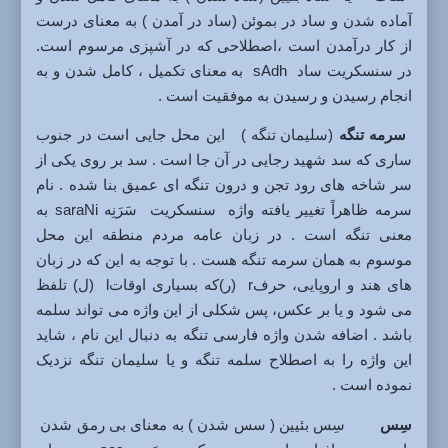
آماده شدن و ساد در بموئن (ساد در آمدن ) به معنای درست
از کار درآمدن است ،اصطلاحی که در آشپزی مرسوم است.
در سنسکریت ساد sAdh به معنای تکمیل ، کامل شدن و به
انجام رسیدن و رسیدن به موفقیت است .
سرمه تنگه
(سلیمان تنگه ) این محل جایی است در جنوب
ساری که سد شهید رجایی در آن جا است . سد بر روی یکی از
سر شاخه های رود تجن و درون تنگه ای عمیق بنا شده . نام
سرمه ظاهراً تغییر یافته واژه سنسکریت سَرَنِه saraNi به
معنی تنگه است . در زبان عامه مردم منطقه این محل
موسوم به همان سرمه تنگه هست . با توجه به این که در زبان
های هند و اروپایی، حرفr (ر)که بسیاری اوقاتl (ل) تلفظ
می شود و یا بر عکس، پس شکلی از این واژه می تواند سلمه
باشد . اضافه شدن واژه فارسی تنگه به دنبال این نام ، شاید
این واژه را به اصطلاح سلمه تنگه و یا سلیمان تنگه نزدیک
نموده است .
سِس
سِس بئیین ( سس شدن ) به معنای بی رمق شدن