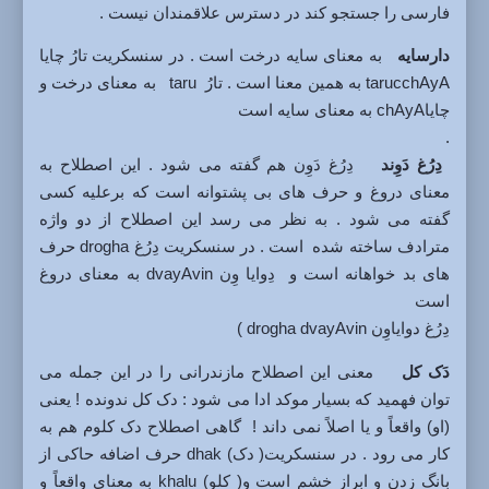
فارسی را جستجو کند در دسترس علاقمندان نیست .
دارسایه
به معنای سایه درخت است . در سنسکریت تارُ چایا
tarucchAyA به همین معنا است . تارُ taru به معنای درخت و
چایاchAyA به معنای سایه است
.
دِرُغ دَوِند
دِرُغ دَوِن هم گفته می شود . این اصطلاح به
معنای دروغ و حرف های بی پشتوانه است که برعلیه کسی
گفته می شود . به نظر می رسد این اصطلاح از دو واژه
مترادف ساخته شده است . در سنسکریت دِرُغ drogha حرف
های بد خواهانه است و دِوایا وِن dvayAvin به معنای دروغ
است
دِرُغ دوایاوِن drogha dvayAvin )
دَک کل
معنی این اصطلاح مازندرانی را در این جمله می
توان فهمید که بسیار موکد ادا می شود : دک کل ندونده ! یعنی
(او) واقعاً و یا اصلاً نمی داند ! گاهی اصطلاح دک کلوم هم به
کار می رود . در سنسکریت( دک) dhak حرف اضافه حاکی از
بانگ زدن و ابراز خشم است و( کلو) khalu به معنای واقعاً و