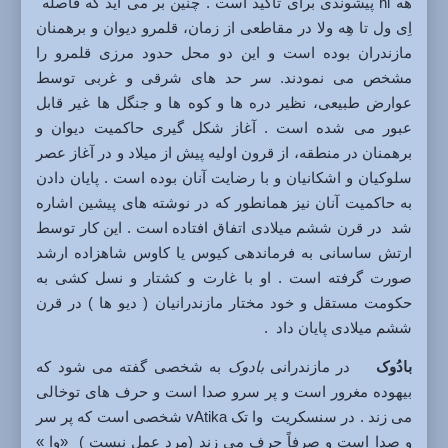
هه hi پیشوندی برای تاکید است . چنین بر می آید که فاصله
اِی ول تا هِه ولا در مقاطعی از زمان، قلمرو دیوان و برهمنان
مازندران بوده است و این دو محل حدود مرزی قلمرو را
مشخص می نمودند. سر حد های شرقی و غربی توسط
عوارض طبیعی، نظیر دره ها و کوه ها و جنگل ها غیر قابل
عبور می شده است . آغاز شکل گیری حاکمیت دیوان و
برهمنان در منطقه، از قرون اولیه پیش از میلاد و در آغاز عصر
سلوکیان و اشکانیان و با رضایت آنان بوده است . پایان دادن
به حاکمیت آنان نیز همانطور که در نوشته های پیشین اشاره
شد در قرن ششم میلادی اتفاق افتاده است . این کار توسط
ارتش ساسانی به فرماندهی کیوس یا کاوس شاهزاده ارشد
صورت گرفته است . او با غارت و کشتار و نسل کشی به
حکومت مستقل و خود مختار مازندرانیان ( دیو ها ) در قرن
ششم میلادی پایان داد .
بادُوک
در مازندرانی
بادوک
به شخصی گفته می شود که
بیهوده مغرور است و پر سرو صدا است و حرف های توخالی
می زند . در سنسکریت وا تک vAtika شخصی است که پر سر
و صدا است و صرفاً حرف می زند (مرد عمل نیست ) «وا »