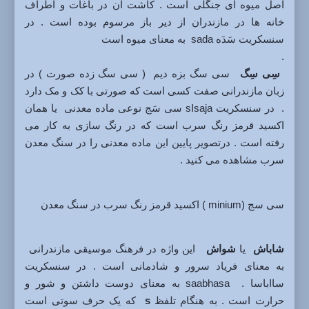
اصل میوه ای جنگلی است . کاشت آن در باغات و اطراف
خانه ها در مازندران از دیر باز مرسوم بوده است . در
سنسکریت سَدَه sada به معنای میوه است
.
سِی سِگ
سی سگ بزه دیم ( سی سگ زده صورت ) در
زبان مازندرانی صفت کسی است که صورتی با کک و مک دارد
. در سنسکریت sIsaja سی سَج نوعی ماده معدنی یا همان
اکسید قرمز رنگ سرب است که در رنگ سازی به کار می
رفته است . درتصویر پایین این ماده معدنی را در سنگ معدن
سرب مشاهده می کنید .
سی سج (minium ) اکسید قرمز رنگ سرب در سنگ معدن
شاباش
یا
شواش
این واژه در فرهنگ موسیقی مازندرانی
به معنای فریاد سرور و شادمانی است . در سنسکریت
سااباسا . saabhasa به معنای دوست داشتن و شور و
حرارت است . به هنگام تلفظ
s
که یک حرف سوتی است