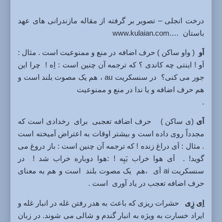
درخت انجلی – تصویر بر گرفته از مقاله مازندرانی های عهد
باستان ….www.kulaian.com
اَو
( واو ساکن ) حرف اضافه در منع و ممنوعیت است . مثال :
اَو ! اینتی چه کاندی ؟ که ترجمه آن چنین است : اِه ! چرا این
جور می کنی؟ در سنسکریت au ، هم یک مصوت بلند است و
هم حرف اضافه و یا ندا در منع و ممنوعیت
.
اَی
(ی ساکن ) حرف اضافه تعجبی برای رخدادی است که
مجدداً روی داده است و بیشتر اوقات به اعتراض آمیخته است
. مثال : اَی دراغ زنده ! که ترجمه آن چنین است : باز دروغ می
گوید! . اَی هوا خراب بَیِه ! :هوا دوباره خراب شد ! در
سنسکریت ai اَی ،هم یک مصوت بلند است و هم به معنای
حرف اضافه تعجب در یاد آوری است .
اِی زِِی
حشرات ریزی که باعث به هدر رفتن غله در انبار غله و
ایراد خسارت به ویژه به انبار گندم و شالی می شوند. در زبان