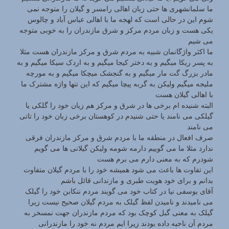
ما سلمانشهری ها حتی زبان اهالی رامسر و گیلان را متوجه نمی
شوم این در حالی است که لهجه ما با اهالی عباس آباد و چالوس
یکی هست و زبان مردم مرکز و شرق مازندران را به خوبی متوجه
می شیم
ما اکثر واژگانمان شبیه به مردم شرق و مرکز مازندران هست مثلا
به پسر ریکا میگیم و به دختر کیجا میگیم و به اردک سیکا میگیم و به
مادر بزرگ گت مار میگیم و به گنجشک میچکا میگیم و به مورچه
ملیجه میگیم ولیکن به گربه پیچا میگیم که این تنها واژه مشترک ما
با اهالی گیلان هست
البته شنیده ام برخی ها در شرق و مرکز هم زیان خود را گلکی یا
گیلکی می نامند یا حتی شنیدم در کوهستان برخی زبان خود را تاتی
می نامند
صرف افعال در منطقه ما با مردم شرق و مرکز مازندران فرقی
ندارد مثلا ما می گوییم دارمه شومه ولیکن گیلانی ها می گویم
شودرم که به معنی دارم می برم هست
این تفاوت ها باعث می شود همیشه خود را با مردم گیلان متفاوت
بدانم و برای خود هویت طبری و مازندانی قائل باشم
آقای یوسفی نیا در کتاب خود می گویند مردم ننکابن خود را گیلک
می نامیدند و نامیدن لفظ گیلک به مردم گیلان صحیح نیست زیرا
گیلک به معنی گبل کوچک بود که مردم مازندران جهت نمسخر به
مردم آن ناحیه داده بودند زیرا ایم مردم نه خود را مازندرانی