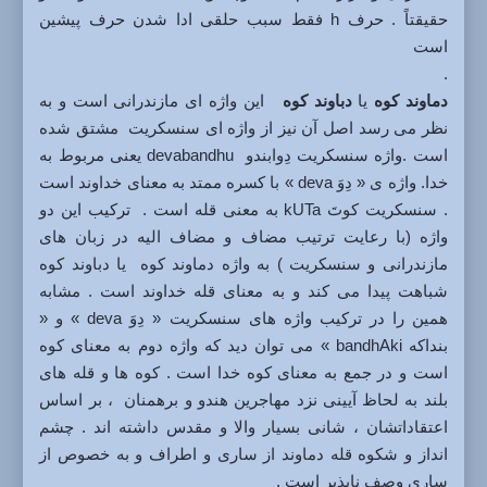
حقیقتاً . حرف h فقط سبب حلقی ادا شدن حرف پیشین
است
.
دماوند کوه
یا
دباوند
کوه
این واژه ای مازندرانی است و به
نظر می رسد اصل آن نیز از واژه ای سنسکریت مشتق شده
است .واژه سنسکریت دِوابندو devabandhu یعنی مربوط به
خدا. واژه ی « دِوَ deva » با کسره ممتد به معنای خداوند است
. سنسکریت کوتَ kUTa به معنی قله است . ترکیب این دو
واژه (با رعایت ترتیب مضاف و مضاف الیه در زبان های
مازندرانی و سنسکریت ) به واژه دماوند کوه یا دباوند کوه
شباهت پیدا می کند و به معنای قله خداوند است . مشابه
همین را در ترکیب واژه های سنسکریت « دِوَ deva » و «
بنداکه bandhAki » می توان دید که واژه دوم به معنای کوه
است و در جمع به معنای کوه خدا است . کوه ها و قله های
بلند به لحاظ آیینی نزد مهاجرین هندو و برهمنان ، بر اساس
اعتقاداتشان ، شانی بسیار والا و مقدس داشته اند . چشم
انداز و شکوه قله دماوند از ساری و اطراف و به خصوص از
ساری وصف ناپذیر است .