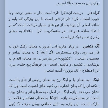
نوک زبان به سمت بالا است .
کراد دار
درست آن« کرا دار» است . دار به معنی درخت و یا
چوب است . کراد دار درختی است با این ویژگی که پایه و
ساقه اصلی آن پوشیده از تیغ های بسیار درشت است که بر
امتداد ساقه عمودند . در سنسکریت کرا khara به معنای
زخم زننده و نوک تیز است
لَگ بَکشین
در زبان مازندرانی امروز به معنای رکیک خود به
کار می رود . واژه سنسکریت لگ ( lag ) به معنای تماس و
چسبیدن است . «بَکشِیِن» در مازندرانی به معنای اقدام به
پوشاندن ، کشیدن و مالیدن است . در فرهنگ پنج جلدی تبری
این اصطلاح « لک بزوئن» آمده است .
لینگ
به معنای پا و لینگ رج به معنای ردیفی از جای پا است
. نکته ای را که بدان اشاره می کنیم حائز اهمیت است چرا که
نشان می دهد واژه لینگ در اصل ، به معنای اثر و نشان بوده
است. در سنسکریت واژه liGga به معنای نشانه و علامت و
مارک است، این واژه به دلیل دماغی بودن حرف G (نون