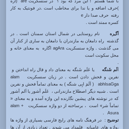
با شما هستم ! این مرد که بود ؟ در سنسکریت are (اَره
)حرف اضافه و یا ندا برای مخاطب است .در فونتیک به کار
رفته حرف صدا دار e
کسره ممتد است .
اَگـِره
نام روستایی در شمال استان سمنان است . در
گذشته راه دامغان به مازندران یا دامغان به ساری از کنار آن
می گذشت . واژه سنسکریت agAra اگاره به معنای خانه و
محل سکونت است
.
اَ
لَم شَنگه
یا عَلَم شَنگه به معنای داد و قال راه انداختن و
نفرین و فحش دادن است . در زبان سنسکریت alam
abhIsaGga ( اَلَمَ ابِِی شنگه ) به معنای تماماً فحش و نفرین
است . شبیه دیگر اصطلاح مازندرانی ، عَلَم آشور یا اَلم آشور
که در نوشته های پیشین نگارنده این واژه آمده و به معنای «
تماماً شر» است ، برساخته از دو واژه سنسکریت alam +
Asura .
توضیح
: در فرهنگ نامه های رایج فارسی بسیاری از واژه ها
،واژه های عامیانه قلمداد می شوند . تعداد زیادی از آن ها