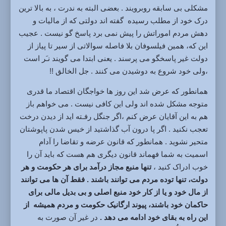
مشکلی بی سابقه روبرویند . بعضی البته به ندرت ، به بالا ترین
درک خود از مطلب رسیده گفته اند دولتی که از مالیات و
دهش مردم اموراتش را پیش نمی برد پاسخ گو نیست . عجیب
این که، همین فیلسوفان بلا فاصله سوالاتی از سیر تا پیاز از
دولت غیر پاسخگو می پرسند . یعنی ابتدا می گویند نـَر است
،ولی خود شروع به دوشیدن می کنند . جل الخالق !!
همانطور که عرض شد این روز ها خواجگان اقتصاد ما قدری
متوجه مشکل شده اند ولی این کافی نیست . می خواهم باز
هم به این آقایان عرض کنم ،اگر جنگل رفـته اید از دیدن درخت
تعجب نکنید . اگر پا درون آب گذاشتید از خیس شدن پاپوشتان
متحیر نشوید . همانطور که قانون عرضه و تقاضا را آدام
اسمیت به شما فهماند قانون دیگری هم هست که باید آن را
خوب ادراک کنید ،
تنها منبع مجاز درآمد برای هر حکومت و هر
دولت، تنها توده مردم می توانند باشند .
فقط آن ها می توانند
از مال خود و یا از کار خود منبع اصلی و بی بدیل مالی برای
حاکمان خود باشند، پیوند ارگانیک حکومت و مردم همیشه از
این راه به بقای خود ادامه می دهد .
در غیر آن صورت به