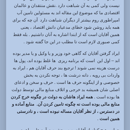
نیست ولی کمی به آن شباهت دارد .نقش منتقدان و عالمان
اقتصادی ما که موضوع این مقاله اند به مسئولین تامین آب
امپراطوری روم بیشتر از دیگران شباهت دارد آن چه که برای
همه باید روشن شود خطای مدعیان دانش اقتصاد ، یعنی
همین آقایان است که از ابتدا اشاره به آنان داشتیم . بله فقط
کمی صبوری لازم است تا مطلب در این جا گفته شود .
ایراد گرفتن آقایان که گاهی خود وزیر و یا وکیل و یا مدیر بوده
اند – اول این است که برنامه ریزی ها غلط بوده اند، پول ها
درست هزینه نمی شوند ! ترجیع بند حرف آقایان هم ، ایراد به
واردات بی رویه ، دانه درشت ها ، توجه نکردن به بخش
خصوصی و از اینگونه حرف ها است . حرف و سخن و ادعای
اصلی شان همیشه بد خرجی و اتلاف منابع مالی توسط دولت
ها بوده است .
همه ایراد هاشان به دولت در چگونه خرج کردن
منابع مالی بوده است نه چگونه تامین کردن آن. منابع آماده و
در دسترس ، از نظر آقایان مساله نبوده است ، و نادرستی
همین است
.
حواس هیچ کدام از آقایان به سرچشمه درآمد ها و ماهیت