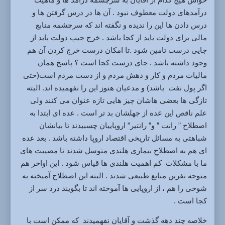
درآمدهای دولت معطوف نبود . آن ها در درس گرفتن ها و
درس دادن ها این را ندیده و نگفته اند که سرچشمه منابع
مالی برای دولت باید از کجا باشد . خرج جیب دولت باید از
جایی درست تامین شود .تا امکان درست خرج کردن آن هم
وجود داشته باشد . جای درست کجا است ؟ پاسخ همان
مالیات مردم و کار و دهش مردم و از دست مردم است(حتی
اگر پول نفت باشد) و مدعیان هنوز این را نفهمیده اند. البته
تازگی ها بعضی هاشان چیز هایی تازه عنوان می کنند ولی
علم ناقص این عده از جهلشان بد تر است . عده ای ابتدا به
اصطلاح ” رانت ” و” رانتیر” اروپاییان چسبیدند تا بیانشان
شباهتی به مسائل تاریخی اقتصاد اروپا داشته باشد . بعد عده
ای هم به اصطلاحِ بیماری هلندی متوسل شدند تا مصیبت های
ما با مشکلات کم اهمیت هلندی ها قیاس شود . این اواخر هم
متوجه نفرین منابع طبیعی شدند . البته این اصطلاح آمیخته به
شوخی را هم ، از اروپایی ها آموخته اند تا بگویند درد سر از
کجا است .
خلاصه چند دهه گذشت و آقایان نفهمیدند که ممکن است با