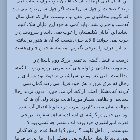
این آقایان نمی فهمند یا آن که آقایان خود حرف حساب نمی
زنند ؟ صحبت از چهل سال است، اگر چهل سال نبود می شد
که بگوییم مخاطبان سر عقل بیا ، نیستند. حال که چهل سال
گذشت و خبری نشد ، باید کمی به خود این آقایان شک کنیم
.شاید این آقایان تکلیفشان را خوب نمی دانند و سرودشان را
خوب نمی خوانند !! لابد چیزی هست که آن ها هنوز در نیافته
اند .این حرف را شوخی نگیریم . متاسفانه چنین چیزی هست.
درست یا غلط ، گفته اند تمدن بزرگ روم باستان را
مسمومیت ناشی از لوله های آب سربی بر زمین زد . نا گفته
پیدا است وقتی که روم در سراشیبی سقوط بود بسیاری از
رجال که غرق غرور دانش خود فریاد می زدند گمان نمی
کردند که مشکل اصلی از کجا آب می خورد . بدون تردید رجال
سیاسی و نظامی بسیار مورد اهانت بودند ولی آن ها که
جهالت شان سبب کاربرد سرب در خطوط انتقال آب شده
بود، بی خیال در گوشه ای ایستاده، شاهد سقوط تدریجی
قدرت امپراطوری خود بوده اند .مقصر چه کسی بود ؟
سیاستمدار ، اهل کلیسا ؟ ارتش ؟ یا خبط عده ای که گمان
نمی بردند کارشان جاهلانه بود . مشکل ایران ما این حرف ها