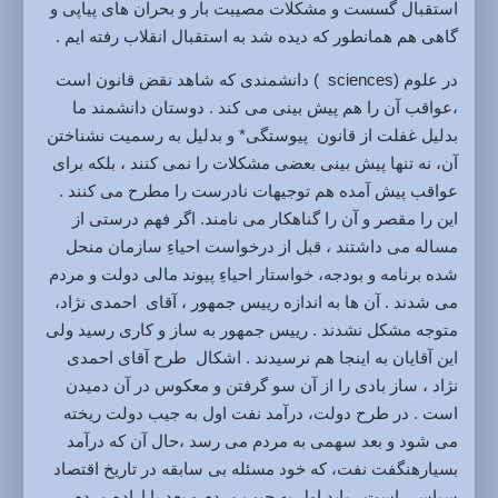
استقبال گُسست و مشکلات مصیبت بار و بحران های پیاپی و
گاهی هم همانطور که دیده شد به استقبال انقلاب رفته ایم .
در علوم (sciences ) دانشمندی که شاهد نقض قانون است
،عواقب آن را هم پیش بینی می کند . دوستان دانشمند ما
بدلیل غفلت از قانون پیوستگی* و بدلیل به رسمیت نشناختن
آن، نه تنها پیش بینی بعضی مشکلات را نمی کنند ، بلکه برای
عواقب پیش آمده هم توجیهات نادرست را مطرح می کنند .
این را مقصر و آن را گناهکار می نامند. اگر فهم درستی از
مساله می داشتند ، قبل از درخواست احیاءِ سازمان منحل
شده برنامه و بودجه، خواستار احیاءِ پیوند مالی دولت و مردم
می شدند . آن ها به اندازه رییس جمهور ، آقای احمدی نژاد،
متوجه مشکل نشدند . رییس جمهور به ساز و کاری رسید ولی
این آقایان به اینجا هم نرسیدند . اشکال طرح آقای احمدی
نژاد ، ساز بادی را از آن سو گرفتن و معکوس در آن دمیدن
است . در طرح دولت، درآمد نفت اول به جیب دولت ریخته
می شود و بعد سهمی به مردم می رسد ،حال آن که درآمد
بسیارهنگفت نفت، که خود مسئله بی سابقه در تاریخ اقتصاد
سیاسی است ، باید اول به جیب مردم و بعد با اراده مردم ،