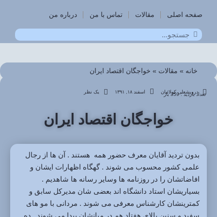
صفحه اصلی
مقالات
تماس با من
درباره من
خانه
»
مقالات
»
خواجگان اقتصاد ایران
درویشعلی کولائیان
اسفند ۱۸, ۱۳۹۱
یک نظر
تعداد بازدید : 359 بار
خواجگان اقتصاد ایران
بدون تردید آقایان معرف حضور همه هستند . آن ها از رجال
علمی کشور محسوب می شوند . گهگاه اظهارات ایشان و
افاضاتشان را در روزنامه ها وسایر رسانه ها شاهدیم .
بسیاریشان استاد دانشگاه اند بعضی شان مدیرکل سابق و
کمترینشان کارشناس معرفی می شوند . مردانی با مو های
سفید و سنین بالای هفتاد هم در میانشان پبدا می شوند . ده