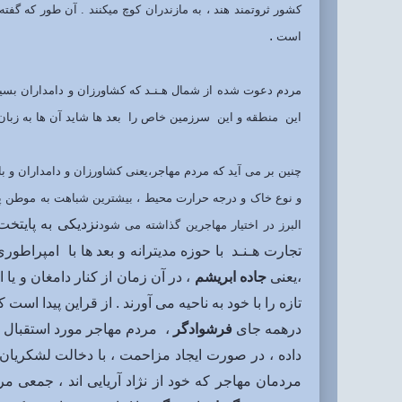
کشور ثروتمند هند ، به مازندران کوچ میکنند . آن طور که 
.
است
مردم دعوت شده از شمال هـنـد که کشاورزان و دامداران بسیا
این منطقه و این سرزمین خاص را بعد ها شاید آن ها به زبا
چنین بر می آید که مردم مهاجر،یعنی کشاورزان و دامداران و ب
و نوع خاک و درجه حرارت محیط ، بیشترین شباهت به موطن پیشی
نزدیکی به پایتخت
البرز در اختیار مهاجرین گذاشته می شود
تجارت هـنـد با حوزه مدیترانه و بعد ها با امپراط
،یعنی
جاده ابریشم
، در آن زمان از کنار دامغان و 
تازه را با خود به ناحیه می آورند . از قراین پیدا 
درهمه جای
فرشوادگر
، مردم مهاجر مورد استقبال ف
داده ، در صورت ایجاد مزاحمت ، با دخالت لشکریان 
مردمان مهاجر که خود از نژاد آریایی اند ، جمعی