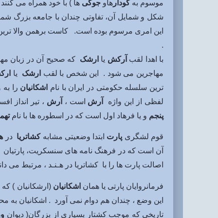
موسوم به
گودار
هاو
جوگی
ها ) با خود همراه می کنن
شکل و شمایل آن، تفاوتی چندان با جامعه بزرگ شم
این امری مرسوم بوده است. کاست برهمن والا ترین ک
.
با اهدا لقب
آرکش
یا
ارشک
که صحیح آن در زبان مه
مهاجرین می شود . این شخص با لقب
ارشک
یا
ارک
ترین سلسله حکومتی در ایران با نام
اشکانیان
را به 
لفظی از این واژه
آرش
است ،
آرش
، تیر انداز اف
پنجم
و یا فرهاد اول است که در اسطوره ها با نام
تهم
قوم لشگری
پارت
ابتدا وضعیتی مشابه
کشاتریا
در
ه
آن است که در فرهنگ نامه های سنسکریت، پارتیان پا
اصالت پارت ها را با کشاتریا در هـنـد ، مرتبط می دانن
فرمانروایان پارتی یا همان
اشکانیان
(ارشکانیان ) که د
این وضع ، چندان هم دوام نمی آورد . اشکانیان به 
تاریخی که موجب کشتار بسیاری از بزرگان( دیوان
و