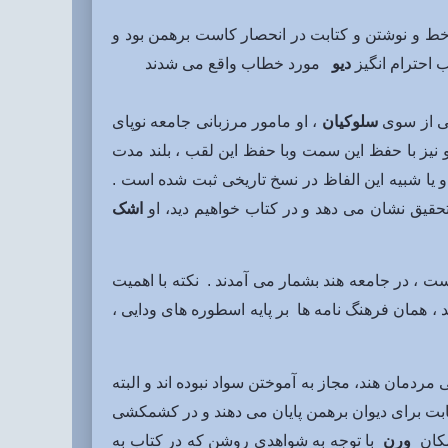
 خط و نوشتن و کتابت در انحصار کاست برهمن بود و
 احترام انگیز
دیو
مورد خطاب واقع می شدند
تی از سوی
سلوکیان
، او مامور مرزبانی جامعه نوپای
 نیز با حفظ این سمت وبا حفظ این لقب ، بلند مدت
 یا شبیه این الفاظ در نسخ تاریخی ثبت شده است .
حقیق نشان می دهد و در کتاب خواهیم دید، او
اشک
است ، در جامعه هند بشمار می آمدند . نکته با اهمیت
 همان فرهنگ نامه ها بر پایه اسطوره های ودایی ،
 مردمان هند، مجاز به آموختن سواد نبوده اند و البته
ابت برای دیوان برهمن پایان می دهند و در کشمکشی
(مکان
ورن
با توجه به شواهدی روشن که در کتاب به