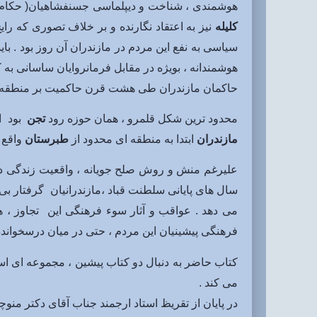
هوشمندی ، شناخت و دیپلماسی جسنفشاهیان( حکام آ
کلیله
نیز به اعتقاد نگارنده و بر خلاف تصوری که ر
سیاسی به نفع این مردم در مازندران آن روز بود . 
هوشمندانه ، بویژه در مقابل فرمانروایان ساسانی به ک
حاکمان مازندران طی هشت قرن حاکمیت بر منطقه ، گا
محدود ترین شکل قلمرو ، همان حوزه رود
تجن
بود ا
مازندران
ابتدا به منطقه ای محدود از
طبرستان
واقع 
علیرغم منش و روش صلح جویانه ، واقعیت زندگی در
سال های پایانی سلطنت قباد ،مازندرانیان گرفتار
می دهد . عواقب و آثار سوء فرهنگی این تجاوز ،
فرهنگی پیشینیان این مردم ، حتی در میان درسخوان
کتاب حاضر به دنبال دو کتاب پیشین ، مجموعه ای است ا
می کند .
در پایان از تقریظ استاد ارجمند جناب آقای دکتر من