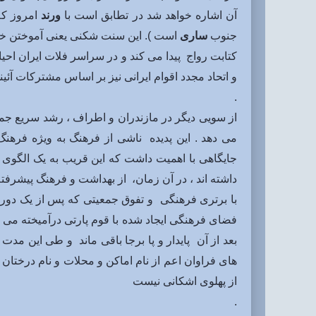
آن اشاره خواهد شد در تطابق است با
ورند
امروز که
جنوب
ساری
است ). این سنت شکنی یعنی آموختن 
کتابت رواج پیدا می کند و در سراسر فلات ایران احی
و اتحاد مجدد اقوام ایرانی نیز بر اساس مشترکات آئین
.
از سویی دیگر در مازندران و اطراف ، رشد سریع جمع
می دهد . این پدیده ناشی از فرهنگ به ویژه فرهن
جایگاهی با اهمیت داشت که این قریب به یک الگوی
داشته اند ، در آن زمان، از بهداشت و فرهنگ پیشرفته
با برتری فرهنگی و تفوق جمعیتی که پس از یک دور
فضای فرهنگی ایجاد شده با قوم پارتی درآمیخته می شون
بعد از آن پایدار و پا برجا باقی ماند و طی این م
های فراوان اعم از نام اماکن و محلات و نام درخ
از پهلوی اشکانی نیست
.