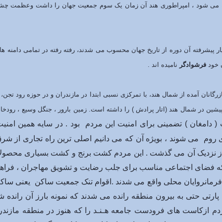
گفته می شود ، امپراطوری هند آن زمان یک سوم جمعیت جهان را داشت وعظمت چش
ر پیشرفته آن دوره از تاریخ جهان محسوب می شدند، رفته رفته در تمامی دامنه 
ن خود
فرشوادگر
نامیده اند .
ازرگانان آمده از شمال هند، با تمرکزی نسبی ابتدا در مازندران و در حوزه رود تج
ن در شمال هند (اتار پرادش ) را داشته است. زمین بارور ، جنگل وسیع ، رودخانه
 ( دامغان ) تضمینی برای امنیت این مردم بود . در سایه همین امن
وری روم می شوند ، بویژه آن که می دانیم اصلی ترین راه تجاری از 
یا از نزدیک آن می گذشت . این مردم کشت برنج و کشت بسیاری محصولا
است که فضای اجتماعی مناسب برای جلب رضایت و تشویق مهاجران ، فراهم
رمانروایان محلی واقع می شدند .اقوام تنک جمعیت ساکن یعنی ساکنی
پارتی حتی به بیرون منطقه رانده می شدند که نمونه بارز آن رانده 
 مردم ازکاست های فرودست جامعه هـنـد را که هنوز در منطقه ماز