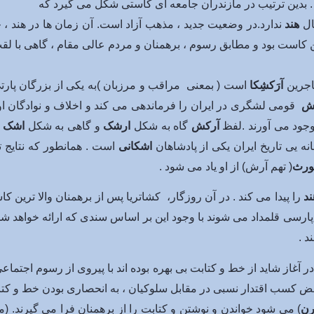
د . بدین ترتیب در مازندران جامعه ای کاستی شکل می گیرد که
ال
هند
ندارد.در وضعیت جدید ، مذهب آزاد است. آن زمان ها در هند ،
است بود و مطابق رسوم ، برهمنان و مردم عالی مقام ، گاهی با لقب
اجرین
آرَکشِکا
است ( بمعنی مراقب و مرزبان )به یکی از بزرگان پار
ش
قومی لشگری در ایران را فرماندهی می کند و اخلاف و نوادگان او
وجود می آورند .لفظ
آرکش
گاه به شکل
ارشک
و گاهی به شکل
اشک
و
سانه یی تاریخ ایران یکی از پادشاهان
اشکانی
است . همانطور که نتایج ت
ورث
( تهم آرش) از او یاد می شود .
ند
را پیدا می کند . در آن روزگار، کشاتریا پس از برهمنان والا ترین ک
رسی قلمداد می شوند با وجود این بر اساس سندی که ارائه خواهد شد ،
د .
ر آغاز شاید از خط و کتابت بی بهره بوده اند با پیروی از رسوم اجتماعی
محض کسب اقتدار نسبی در مقابل سلوکیان ، به انحصاری بودن خط و کت
رن
) می شود خواندن و نوشتن و کتابت را از برهمنان فرا می گیرند. 