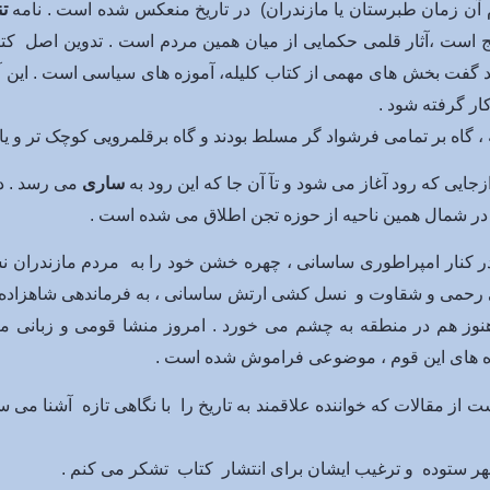
ن زمان طبرستان یا مازندران) در تاریخ منعکس شده است . نامه
تن
ایج است ،آثار قلمی حکمایی از میان همین مردم است . تدوین اصل کت
باید گفت بخش های مهمی از کتاب کلیله، آموزه های سیاسی است . این
ار گرفته شود .
ه بر تمامی فرشواد گر مسلط بودند و گاه برقلمرویی کوچک تر و یا 
زجایی که رود آغاز می شود و تآ آن جا که این رود به
ساری
می رسد . در
در شمال همین ناحیه از حوزه تجن اطلاق می شده است .
 کنار امپراطوری ساسانی ، چهره خشن خود را به مردم مازندران ن
 بی رحمی و شقاوت و نسل کشی ارتش ساسانی ، به فرماندهی شاهزاد
 هنوز هم در منطقه به چشم می خورد . امروز منشا قومی و زبانی 
ده های این قوم ، موضوعی فراموش شده است .
ز مقالات که خواننده علاقمند به تاریخ را با نگاهی تازه آشنا می سازد
وچهر ستوده و ترغیب ایشان برای انتشار کتاب تشکر می کنم .