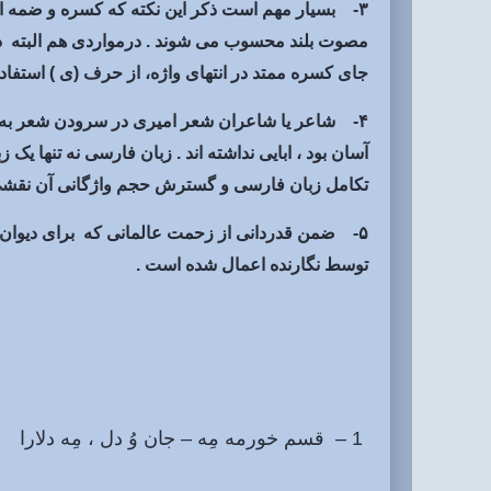
۳- بسیار مهم است ذکر این نکته که کسره و ضمه اع
مصوت بلند محسوب می شوند . درمواردی هم البته در ا
جای کسره ممتد در انتهای واژه، از حرف (ی ) استفا
۴- شاعر یا شاعران شعر امیری در سرودن شعر به زب
آسان بود ، ابایی نداشته اند . زبان فارسی نه تنها یک
تکامل زبان فارسی و گسترش حجم واژگانی آن نقشی ب
۵- ضمن قدردانی از زحمت عالمانی که برای دیوان امی
توسط نگارنده اعمال شده است .
1 – قسم خورمه مِه – جان وُ دل ، مِه دلارا