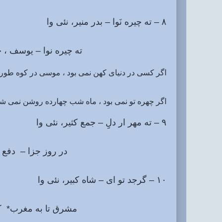
۸ – ته چیره نَوا – بدر منیر، نئی وا
ته چیره نوا – یوسف ، خجیر 
اگر کسی در دنیای کهن نمی بود ، موسی در کوه طور
اگر چهره تو نمی بود ، ماه شب چهارده روشن نمی شد ،
۹ – ته مهر ار دلِِ – جمع کثیر، نئی وا
در روز جزا – دفع تقصیر، 
۱۰ – گرجد تو ای – شاه کبیر، نئی وا
مشرق تا به مغرب* کِه منیر 