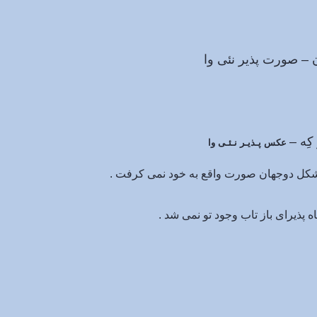
یر نئی وا
–
عکس پـذیـر نـئـی وا
، شکل دوجهان صورت واقع به خود نمی کرفت .
 پذیرای باز تاب وجود تو نمی شد .