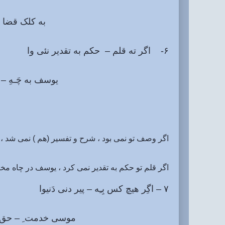
به کلک قضا – خط تقدی
۶- اگر ته قلم – حکم به تقدیر نئی وا
یوسف به چَـهِ – محنـت ، ا
اگر وصف تو نمی بود ، شرح و تفسیر (هم ) نمی شد ، 
اگر قلم تو حکم به تقدیر نمی کرد ، یوسف در چاه مخ
۷ – اگِر هیچ کس بِـِه – پیر دنی دَنیوا
موسی خدمت ِ – حق، کوه طو