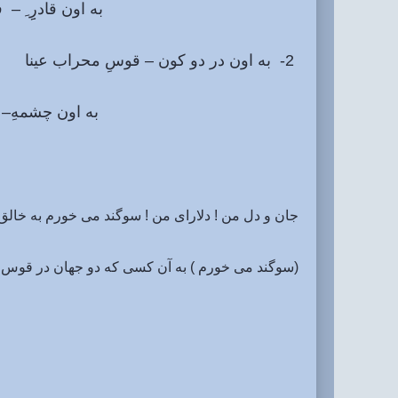
به اون قادرِِ ِ – فردِ ، ب
2- به اون در دو کون – قوسِ محراب عینا
به اون چشمهِ– زمزم وُ 
جان و دل من ! دلارای من ! سوگند می خورم به خالق ی
(سوگند می خورم ) به آن کسی که دو جهان در قوس 