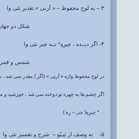
۳ – به لوح محفوظ – « اَرنی » تقدیر نئی وا
شکل دو جهان – صورت پذ
۴- اگر دیــده ، چیرِهِ* تــه چیر نئی وا
شمس و قمر کِه 
در لوح محفوظ واژه « اَرنِی » (اگر ) مقدر نمی شد 
اگر چشم ها به چهره تو دوخته نمی شد ، خورشید و ماه
· * چیرِهِ( چی – رِه )
۵- ته وصف ار نَیـبُو – شرح و تفسیر نئی وا