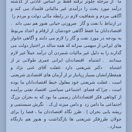
ما
از مرحله جلوتر نرفته فقط بر اساس عادتی از گذشته
درآمد مورد بحث را درآمدی غیر مالیاتی قلمداد می کند و
آگاهی مردم و شفافیت لازم در رابطه مالی دولت و مردم را
در ارتباط با نفت و گاز ضرورتی حیاتی هنوز هم نمی داند
.
اقتصاددانان ما فقط آگاهی خودشان از ارقام و اعداد مربوط
به بودجه در مورد نفت و گاز را لازم می دانند و آگاهی خانوار
های ایرانی از سهمی سرانه که همه ساله در اختیار دولت می
گذارند را به دلیل غیر مالیات شمردن آن درآمد عملاً غیر لازم
میدانند . اشتباه
اقتصاددان ایرانی عمری طولانی تر از
اشتباه
دکتر شریعتی دارد .غفلت آقای غنی نژاد و
همقطارانشان بسیار زیانبار تر از آرمان های اقتصادی شریعتی
است . غفلت شریعتی خود معلول خبط اقتصاددانان ما بوده
است ، چرا که فضای اجتماعی سیاسی اقتصاد نفتی برآمده
از کوتاهی فکر اقتصاددانان رسمی ما بود که به بحران بزرگ
اجتماعی ما دامن زد
و دامن میزند
(ر.ک . نگرش سیستمی و
ریشه یابی بحران ) . طرز نگاه اقتصاددان ما ، فضا را برای
جولان طرزفکر شریعتی ها بازگذاشت و هنوز هم بازنگاه
میدارد .